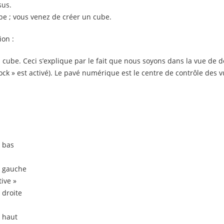
sus.
be ; vous venez de créer un cube.
ion :
ube. Ceci s’explique par le fait que nous soyons dans la vue de des
ck » est activé). Le pavé numérique est le centre de contrôle des 
e bas
a gauche
ive »
 droite
e haut