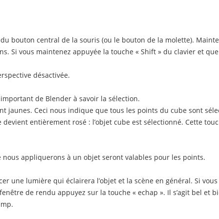
de du bouton central de la souris (ou le bouton de la molette). Maint
s. Si vous maintenez appuyée la touche « Shift » du clavier et que 
rspective désactivée.
mportant de Blender à savoir la sélection.
t jaunes. Ceci nous indique que tous les points du cube sont séle
 devient entièrement rosé : l’objet cube est sélectionné. Cette to
e nous appliquerons à un objet seront valables pour les points.
er une lumière qui éclairera l’objet et la scène en général. Si vous
e fenêtre de rendu appuyez sur la touche « echap ». Il s’agit bel et 
amp.