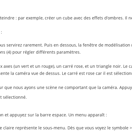
teindre : par exemple, créer un cube avec des effets d’ombres. Il n
 :
ous servirez rarement. Puis en dessous, la fenêtre de modélisation 
ons (4) pour régler différents paramètres.
xes (un vert et un rouge), un carré rose, et un triangle noir. Le c
sente la caméra vue de dessus. Le carré est rose car il est sélection
 que nous ayons une scène ne comportant que la caméra. Appuyez 
nt sélectionné.
ion et appuyez sur la barre espace. Un menu apparaît :
e claire représente le sous-menu. Dès que vous voyez le symbole >> 