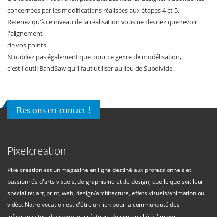
concernées par les modifications réalisées aux étapes 4 et 5.
Retenez qu'à ce niveau de la réalisation vous ne devriez que revoir
l'alignement
de vos points.
N'oubliez pas également que pour ce genre de modélisation,
c'est l'outil BandSaw qu'il faut utiliser au lieu de Subdivide.
Restons en contact !
Pixelcreation
Pixelcreation est un magazine en ligne destiné aux professionnels et
passionnés d'arts visuels, de graphisme et de design, quelle que soit leur
spécialité: art, print, web, design/architecture, effets visuels/animation ou
vidéo. Notre vocation est d'être un lien pour la communauté des
infographistes, designers et créateurs de contenu lié à l'image.