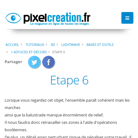
ACCUEIL
TUTORIAUX
3D
LIGHTWAVE
BASES ET OUTILS
> ASTUCES ET DÉCORS
ETAPE 6
Partager
Etape 6
Lorsque vous regardez cet objet, l'ensemble paraît cohérent mais les
marches
ainsi que la balustrade manque énormément de relief.
Il nous faudra donc retravailler ces zones à l'aide d'opérations
booléennes.
De plus, un détail assez perturbant risque de pénaliser votre travail : il