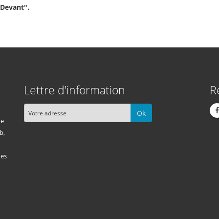
"Devant".
Lettre d'information
R
Ok
me
b,
des