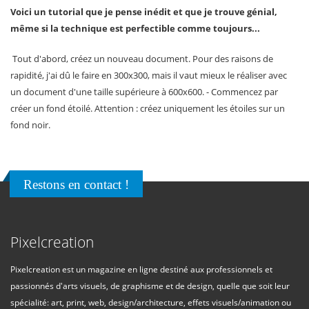
Voici un tutorial que je pense inédit et que je trouve génial,
même si la technique est perfectible comme toujours...
Tout d'abord, créez un nouveau document. Pour des raisons de
rapidité, j'ai dû le faire en 300x300, mais il vaut mieux le réaliser avec
un document d'une taille supérieure à 600x600. - Commencez par
créer un fond étoilé. Attention : créez uniquement les étoiles sur un
fond noir.
Restons en contact !
Pixelcreation
Pixelcreation est un magazine en ligne destiné aux professionnels et
passionnés d'arts visuels, de graphisme et de design, quelle que soit leur
spécialité: art, print, web, design/architecture, effets visuels/animation ou