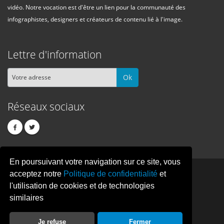
vidéo. Notre vocation est d'être un lien pour la communauté des
infographistes, designers et créateurs de contenu lié à l'image.
Lettre d'information
Ok
Réseaux sociaux
En poursuivant votre navigation sur ce site, vous
PIXEL
CREATION
acceptez notre
Politique de confidentialité
et
l'utilisation de cookies et de technologies
similaires
© Copyright Pixelcreation 2026, tous droits réservés.
Je refuse
Fermer