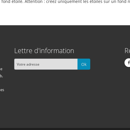
ond étoilé. Attention : créez uniquement les étoiles sur un fond n
Lettre d'information
R
Ok
me
b,
des