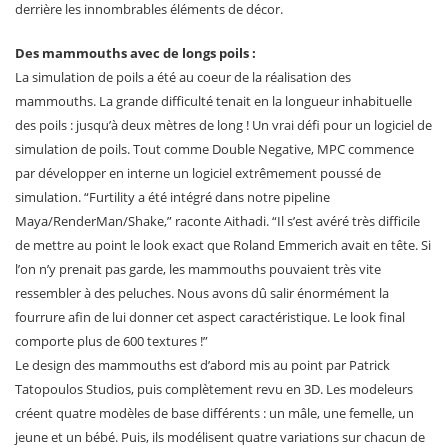
derrière les innombrables éléments de décor.
Des mammouths avec de longs poils :
La simulation de poils a été au coeur de la réalisation des
mammouths. La grande difficulté tenait en la longueur inhabituelle
des poils : jusqu’à deux mètres de long ! Un vrai défi pour un logiciel de
simulation de poils. Tout comme Double Negative, MPC commence
par développer en interne un logiciel extrêmement poussé de
simulation. “Furtility a été intégré dans notre pipeline
Maya/RenderMan/Shake,” raconte Aithadi. “Il s’est avéré très difficile
de mettre au point le look exact que Roland Emmerich avait en tête. Si
l’on n’y prenait pas garde, les mammouths pouvaient très vite
ressembler à des peluches. Nous avons dû salir énormément la
fourrure afin de lui donner cet aspect caractéristique. Le look final
comporte plus de 600 textures !”
Le design des mammouths est d’abord mis au point par Patrick
Tatopoulos Studios, puis complètement revu en 3D. Les modeleurs
créent quatre modèles de base différents : un mâle, une femelle, un
jeune et un bébé. Puis, ils modélisent quatre variations sur chacun de