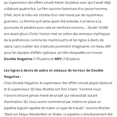
au superviseur des effets visuels Karen Goulekas avec qui il avait déjà
collaboré quatre fois. Le film raconte l’aventure d’un jeune homme,
D'leh, dont la tribu est victime d’un raid mené par de mystérieux
guerriers. La femme qu’il aime ayant été enlevée, il se lance à sa
poursuite et pénètre pour cela en territoire inconnu… Située 10.000
ans avant Jésus-Christ, l’action met en scène des animaux mythiques
de la préhistoire, comme les mammouths et les tigres à dents de
sabre, sans oublier des créatures purement imaginaires. Un beau défi
pour les équipes d’effets spéciaux, en tête desquelles on trouve
Double Negative
(170 plans) et
MPC
(150 plans).
Les tigres à dents de sabre et oiseaux de terreur de Double
Negative :
Chez Double Negative, le superviseur des effets visuels Jesper Kjolsrud
et le superviseur 3D Alex Wuttke ont fort à faire. “Comme nous
n’avions encore jamais mené de projet qui nécessitait autant
d’animation 3D, nous avons commencé par mettre en place un
pipeline logiciel capable de traiter ce type de travail,” raconte Wuttke.
“Basé sur Maya, RenderMan et Shake, ce pipeline a simultanément été