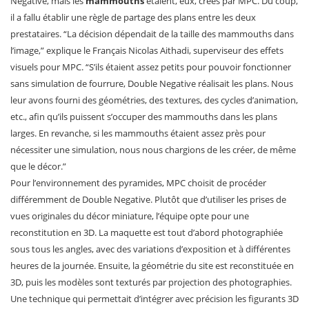
Negative, mais les
mammouths
étaient, eux, créés par MPC. Du coup,
il a fallu établir une règle de partage des plans entre les deux
prestataires. “La décision dépendait de la taille des mammouths dans
l’image,” explique le Français Nicolas Aithadi, superviseur des effets
visuels pour MPC. “S’ils étaient assez petits pour pouvoir fonctionner
sans simulation de fourrure, Double Negative réalisait les plans. Nous
leur avons fourni des géométries, des textures, des cycles d’animation,
etc., afin qu’ils puissent s’occuper des mammouths dans les plans
larges. En revanche, si les mammouths étaient assez près pour
nécessiter une simulation, nous nous chargions de les créer, de même
que le décor.”
Pour l’environnement des pyramides, MPC choisit de procéder
différemment de Double Negative. Plutôt que d’utiliser les prises de
vues originales du décor miniature, l’équipe opte pour une
reconstitution en 3D. La maquette est tout d’abord photographiée
sous tous les angles, avec des variations d’exposition et à différentes
heures de la journée. Ensuite, la géométrie du site est reconstituée en
3D, puis les modèles sont texturés par projection des photographies.
Une technique qui permettait d’intégrer avec précision les figurants 3D