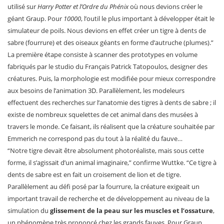
utilisé sur
Harry Potter et l’Ordre du Phénix
où nous devions créer le
géant Graup. Pour
10000
, l’outil le plus important à développer était le
simulateur de poils. Nous devions en effet créer un tigre à dents de
sabre (fourrure) et des oiseaux géants en forme d’autruche (plumes).”
La première étape consiste à scanner des prototypes en volume
fabriqués par le studio du Français Patrick Tatopoulos, designer des
créatures. Puis, la morphologie est modifiée pour mieux correspondre
aux besoins de l’animation 3D. Parallèlement, les modeleurs
effectuent des recherches sur l’anatomie des tigres à dents de sabre ; il
existe de nombreux squelettes de cet animal dans des musées à
travers le monde. Ce faisant, ils réalisent que la créature souhaitée par
Emmerich ne correspond pas du tout à la réalité du fauve…
“Notre tigre devait être absolument photoréaliste, mais sous cette
forme, il s’agissait d’un animal imaginaire,” confirme Wuttke. “Ce tigre à
dents de sabre est en fait un croisement de lion et de tigre.
Parallèlement au défi posé par la fourrure, la créature exigeait un
important travail de recherche et de développement au niveau de la
simulation du
glissement de la peau sur les muscles et l’ossature
,
un phénomène très prononcé chez les grands fauves. Pour Graup,