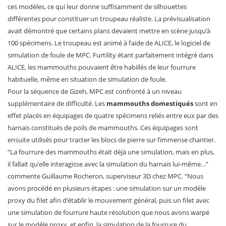
ces modèles, ce qui leur donne suffisamment de silhouettes
différentes pour constituer un troupeau réaliste. La prévisualisation
avait démontré que certains plans devaient mettre en scène jusqu’à
100 spécimens. Le troupeau est animé à l’aide de ALICE, le logiciel de
simulation de foule de MPC. Furtility étant parfaitement intégré dans
ALICE, les mammouths pouvaient être habillés de leur fourrure
habituelle, même en situation de simulation de foule.
Pour la séquence de Gizeh, MPC est confronté à un niveau
supplémentaire de difficulté. Les
mammouths domestiqués
sont en
effet placés en équipages de quatre spécimens reliés entre eux par des
harnais constitués de poils de mammouths. Ces équipages sont
ensuite utilisés pour tracter les blocs de pierre sur l’immense chantier.
“La fourrure des mammouths était déjà une simulation, mais en plus,
il fallait qu’elle interagisse avec la simulation du harnais lui-même…”
commente Guillaume Rocheron, superviseur 3D chez MPC. “Nous
avons procédé en plusieurs étapes : une simulation sur un modèle
proxy du filet afin d’établir le mouvement général, puis un filet avec
une simulation de fourrure haute résolution que nous avons warpé
sur le modèle proxy, et enfin, la simulation de la fourrure du