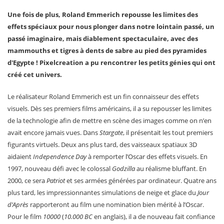
Une fois de plus, Roland Emmerich repousse les limites des
effets spéciaux pour nous plonger dans notre lointain passé, un
passé imaginaire, mais diablement spectaculaire, avec des
mammouths et tigres à dents de sabre au pied des pyramides
d'Egypte ! Pixelcreation a pu rencontrer les petits génies qui ont
créé cet univers.
Le réalisateur Roland Emmerich est un fin connaisseur des effets
visuels. Dès ses premiers films américains, il a su repousser les limites
de la technologie afin de mettre en scène des images comme on n’en
avait encore jamais vues. Dans
Stargate
, il présentait les tout premiers
figurants virtuels. Deux ans plus tard, des vaisseaux spatiaux 3D
aidaient
Independence Day
à remporter l’Oscar des effets visuels. En
1997, nouveau défi avec le colossal
Godzilla
au réalisme bluffant. En
2000, ce sera
Patriot
et ses armées générées par ordinateur. Quatre ans
plus tard, les impressionnantes simulations de neige et glace du
Jour
d’Après
rapporteront au film une nomination bien mérité à l’Oscar.
Pour le film
10000
(
10.000 BC
en anglais), il a de nouveau fait confiance