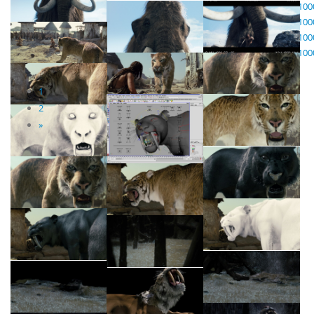
49.jpg
/fileadmin/img/sas_image/galerie/animation_3d/10000_le_film/100
50.jpg
/fileadmin/img/sas_image/galerie/animation_3d/10000_le_film/100
51.jpg
/fileadmin/img/sas_image/galerie/animation_3d/10000_le_film/100
52.jpg
/fileadmin/img/sas_image/galerie/animation_3d/10000_le_film/100
53.jpg
1
2
»