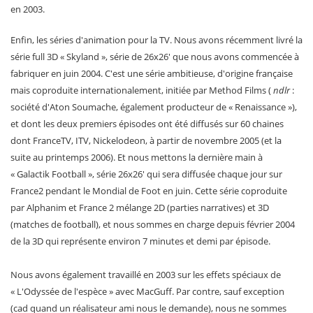
en 2003.
Enfin, les séries d'animation pour la TV. Nous avons récemment livré la
série full 3D « Skyland », série de 26x26' que nous avons commencée à
fabriquer en juin 2004. C'est une série ambitieuse, d'origine française
mais coproduite internationalement, initiée par Method Films (
ndlr
:
société d'Aton Soumache, également producteur de « Renaissance »),
et dont les deux premiers épisodes ont été diffusés sur 60 chaines
dont FranceTV, ITV, Nickelodeon, à partir de novembre 2005 (et la
suite au printemps 2006). Et nous mettons la dernière main à
« Galactik Football », série 26x26' qui sera diffusée chaque jour sur
France2 pendant le Mondial de Foot en juin. Cette série coproduite
par Alphanim et France 2 mélange 2D (parties narratives) et 3D
(matches de football), et nous sommes en charge depuis février 2004
de la 3D qui représente environ 7 minutes et demi par épisode.
Nous avons également travaillé en 2003 sur les effets spéciaux de
« L'Odyssée de l'espèce » avec MacGuff. Par contre, sauf exception
(cad quand un réalisateur ami nous le demande), nous ne sommes