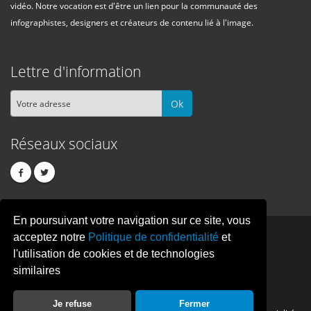
vidéo. Notre vocation est d'être un lien pour la communauté des
infographistes, designers et créateurs de contenu lié à l'image.
Lettre d'information
Ok
Réseaux sociaux
En poursuivant votre navigation sur ce site, vous
PIXEL
CREATION
acceptez notre
Politique de confidentialité
et
l'utilisation de cookies et de technologies
similaires
© Copyright Pixelcreation 2026, tous droits réservés.
Je refuse
Fermer