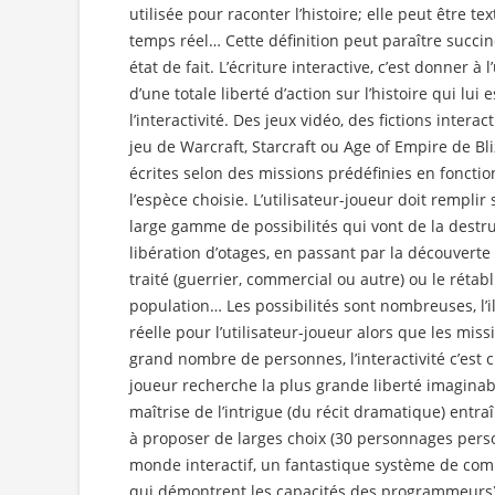
utilisée pour raconter l’histoire; elle peut être te
temps réel… Cette définition peut paraître succin
état de fait. L’écriture interactive, c’est donner à l
d’une totale liberté d’action sur l’histoire qui lui
l’interactivité. Des jeux vidéo, des fictions intera
jeu de Warcraft, Starcraft ou Age of Empire de Bl
écrites selon des missions prédéfinies en fonctio
l’espèce choisie. L’utilisateur-joueur doit rempli
large gamme de possibilités qui vont de la destruc
libération d’otages, en passant par la découverte 
traité (guerrier, commercial ou autre) ou le rétab
population… Les possibilités sont nombreuses, l’il
réelle pour l’utilisateur-joueur alors que les mis
grand nombre de personnes, l’interactivité c’est 
joueur recherche la plus grande liberté imaginab
maîtrise de l’intrigue (du récit dramatique) entra
à proposer de larges choix (30 personnages per
monde interactif, un fantastique système de comb
qui démontrent les capacités des programmeurs) 