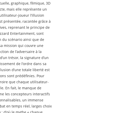
xtuelle, graphique, filmique, 3D
cte, mais elle représente un
’utilisateur-joueur l’illusion
 est présentée, racontée grâce à
ctives, reprenant le principe de
izzard Entertainment, sont
n du scénario ainsi que de
r sa mission qui couvre une
tion de l’adversaire à la
d’un trésor, la signature d’un
lissement de l’ordre dans sa
lusion d’une totale liberté est
sions sont prédéfinies. Pour
croire que chaque utilisateur-
le. En fait, le manque de
îne les concepteurs interactifs
sonnalisables, un immense
at en temps réel, larges choix
: d’où le mythe « chaque