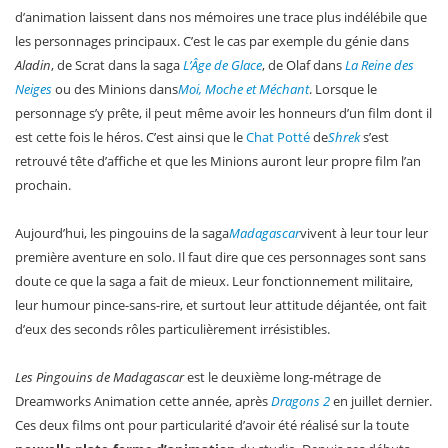
d’animation laissent dans nos mémoires une trace plus indélébile que
les personnages principaux. C’est le cas par exemple du génie dans
Aladin
, de Scrat dans la saga
L’Âge de Glace
, de Olaf dans
La Reine des
Neiges
ou des Minions dans
Moi, Moche et Méchant
. Lorsque le
personnage s’y prête, il peut même avoir les honneurs d’un film dont il
est cette fois le héros. C’est ainsi que le
Chat Potté
de
Shrek
s’est
retrouvé tête d’affiche et que les Minions auront leur propre film l’an
prochain.
Aujourd’hui, les pingouins de la saga
Madagascar
vivent à leur tour leur
première aventure en solo. Il faut dire que ces personnages sont sans
doute ce que la saga a fait de mieux. Leur fonctionnement militaire,
leur humour pince-sans-rire, et surtout leur attitude déjantée, ont fait
d’eux des seconds rôles particulièrement irrésistibles.
Les Pingouins de Madagascar
est le deuxième long-métrage de
Dreamworks Animation cette année, après
Dragons 2
en juillet dernier.
Ces deux films ont pour particularité d’avoir été réalisé sur la toute