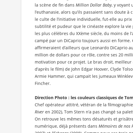
la scène de fin dans
Million Dollar Baby
, y voyant
l’euthanasie, alors qu’ils passaient sans doute à 
le culte de l’initiative individuelle, fut-elle au pri
subtilité et pudeur que le cinéaste explore la vi
les plus célèbres du XXème siècle, du moins de l’a
campé par un DiCaprio toujours aussi en forme.
affirmeraient d’ailleurs que Leonardo DiCaprio a
million de dollars pour ce rôle, contre ses 20 mil
motivation pour ce projet. Le bras droit, meille
d’après le film) de John Edgar Hoover, Clyde Tolson
Armie Hammer, qui campait les jumeaux Winkle
Fincher.
Direction Photo : les couleurs classiques de To
Chef opérateur attitré, vétéran de la filmographi
River
en 2002), Tom Stern n’a pas changé sa palett
On retrouve les mêmes tons désaturés et grisâtres
numérique, déjà présents dans
Mémoires de nos 