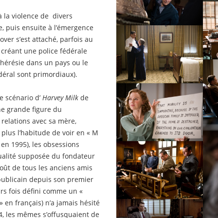
 la violence de divers
, puis ensuite à l’émergence
ver s’est attaché, parfois au
n créant une police fédérale
 (hérésie dans un pays ou le
édéral sont primordiaux).
le scénario d’
Harvey Milk
de
une grande figure du
 relations avec sa mère,
plus l’habitude de voir en « M
en 1995), les obsessions
xualité supposée du fondateur
goût de tous les anciens amis
épublicain depuis son premier
urs fois défini comme un «
 en français) n’a jamais hésité
4, les mêmes s’offusquaient de