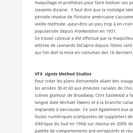
maquillage et prothèses pour faire évoluer ses p
soixante-dizaine. Il faut dire que la nostalgie la
période révolue de l’histoire américaine s’accom
vieille méthode –peut-être un peu trop à en croir
popularisée depuis
Frankenstein
en 1931.
Ce travail colossal a été effectué par la maquilleu
attitrée de Leonardo DiCaprio depuis
Titanic
sorti
qui l’on doit la mise en costumes des 16 derniers
VFX signés Method Studios
Pour créer les plans d’ensemble allant des inaug
les années 30 et 60 aux émeutes raciales de Chic
scènes glamour de Broadway, Clint Eastwood a fa
longue date Michael Owens et à la branche can
implantée à Vancouver. Ce sont également eux qui
foules numériques (composées de supporters de 
d’Afrique du Sud en 1994) sur
Invictus
en 2009, do
palette de comportements pré-enregistrés et réut