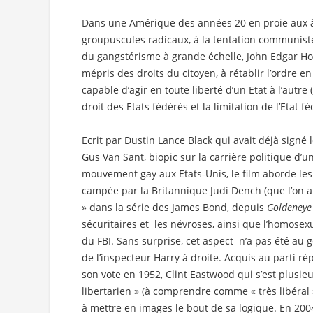
Dans une Amérique des années 20 en proie aux à
groupuscules radicaux, à la tentation communiste
du gangstérisme à grande échelle, John Edgar Hoo
mépris des droits du citoyen, à rétablir l’ordre e
capable d’agir en toute liberté d’un Etat à l’autre
droit des Etats fédérés et la limitation de l’Etat f
Ecrit par Dustin Lance Black qui avait déjà signé 
Gus Van Sant, biopic sur la carrière politique d’
mouvement gay aux Etats-Unis, le film aborde les
campée par la Britannique Judi Dench (que l’on a 
» dans la série des James Bond, depuis
Goldeneye
sécuritaires et les névroses, ainsi que l’homose
du FBI. Sans surprise, cet aspect n’a pas été au 
de l’inspecteur Harry à droite. Acquis au parti r
son vote en 1952, Clint Eastwood qui s’est plusie
libertarien » (à comprendre comme « très libéral »
à mettre en images le bout de sa logique. En 200