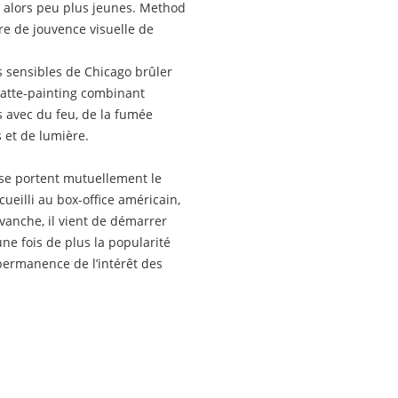
t alors peu plus jeunes. Method
re de jouvence visuelle de
 sensibles de Chicago brûler
 matte-painting combinant
 avec du feu, de la fumée
s et de lumière.
se portent mutuellement le
eilli au box-office américain,
evanche, il vient de démarrer
une fois de plus la popularité
permanence de l’intérêt des