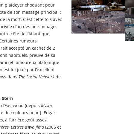
 un plaidoyer choquant pour
côté de son message principal :
x de la mort. C’est cette fois avec
e privée d’un des personnages
utre côté de l’Atlantique,
 Certaines rumeurs
urait accepté un cachet de 2
lions habituels, preuve de sa
ur ami (et amoureux platonique
 est lui joué par l’excellent
voss dans
The Social Network
de
m Stern
e d’Eastwood (depuis
Mystic
e de couleurs pour J. Edgar.
, à l’arrière goût assez
Pères
,
Lettres d’Iwo Jima
(2006 et