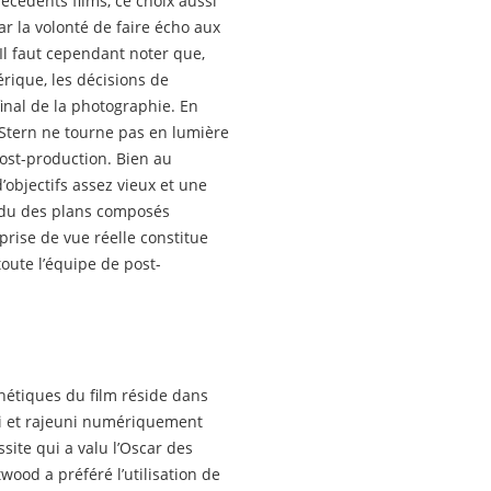
écédents films, ce choix aussi
r la volonté de faire écho aux
Il faut cependant noter que,
ique, les décisions de
inal de la photographie. En
 Stern ne tourne pas en lumière
ost-production. Bien au
’objectifs assez vieux et une
endu des plans composés
rise de vue réelle constitue
oute l’équipe de post-
thétiques du film réside dans
lli et rajeuni numériquement
site qui a valu l’Oscar des
wood a préféré l’utilisation de