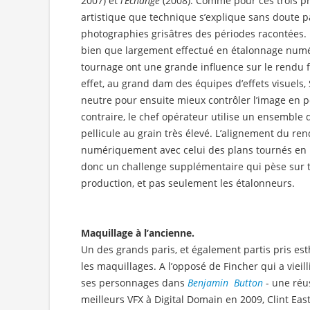
2007) et
l’Echange
(2008). Comme pour ces trois pr
artistique que technique s’explique sans doute pa
photographies grisâtres des périodes racontées. 
bien que largement effectué en étalonnage numér
tournage ont une grande influence sur le rendu f
effet, au grand dam des équipes d’effets visuels,
neutre pour ensuite mieux contrôler l’image en p
contraire, le chef opérateur utilise un ensemble d
pellicule au grain très élevé. L’alignement du r
numériquement avec celui des plans tournés en p
donc un challenge supplémentaire qui pèse sur t
production, et pas seulement les étalonneurs.
Maquillage à l’ancienne.
Un des grands paris, et également partis pris es
les maquillages. A l’opposé de Fincher qui a viei
ses personnages dans
Benjamin Button
- une réus
meilleurs VFX à Digital Domain en 2009, Clint East