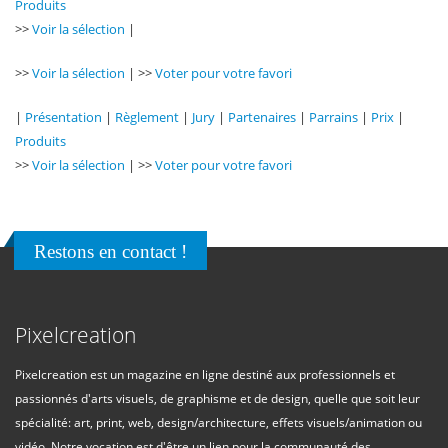
Produits
>>
Voir la sélection
|
>>
Voir la sélection
| >>
Voter pour votre favori
|
Présentation
|
Règlement
|
Jury
|
Partenaires
|
Parrains
|
Prix
|
Produits
>>
Voir la sélection
| >>
Voter pour votre favori
Restons en contact !
Pixelcreation
Pixelcreation est un magazine en ligne destiné aux professionnels et
passionnés d'arts visuels, de graphisme et de design, quelle que soit leur
spécialité: art, print, web, design/architecture, effets visuels/animation ou
vidéo. Notre vocation est d'être un lien pour la communauté des