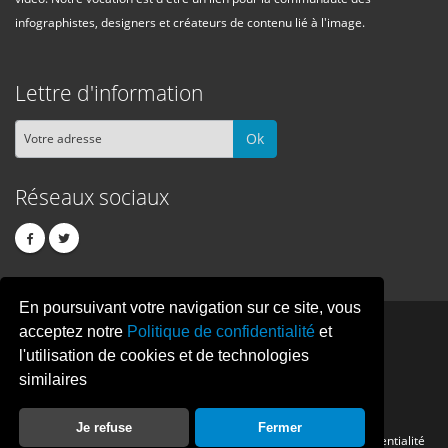
infographistes, designers et créateurs de contenu lié à l'image.
Lettre d'information
Ok
Réseaux sociaux
En poursuivant votre navigation sur ce site, vous
PIXEL
CREATION
acceptez notre
Politique de confidentialité
et
l'utilisation de cookies et de technologies
similaires
© Copyright Pixelcreation 2026, tous droits réservés.
Je refuse
Fermer
Contact
Publicité
Crédits
Politique de confidentialité