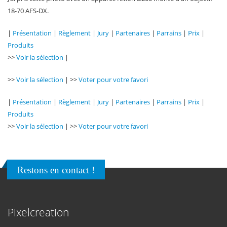
18-70 AFS-DX.
|
Présentation
|
Règlement
|
Jury
|
Partenaires
|
Parrains
|
Prix
|
Produits
>>
Voir la sélection
|
>>
Voir la sélection
| >>
Voter pour votre favori
|
Présentation
|
Règlement
|
Jury
|
Partenaires
|
Parrains
|
Prix
|
Produits
>>
Voir la sélection
| >>
Voter pour votre favori
Restons en contact !
Pixelcreation