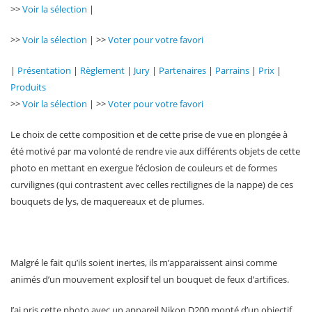
>>
Voir la sélection
|
>>
Voir la sélection
| >>
Voter pour votre favori
|
Présentation
|
Règlement
|
Jury
|
Partenaires
|
Parrains
|
Prix
|
Produits
>>
Voir la sélection
| >>
Voter pour votre favori
Le choix de cette composition et de cette prise de vue en plongée à
été motivé par ma volonté de rendre vie aux différents objets de cette
photo en mettant en exergue l’éclosion de couleurs et de formes
curvilignes (qui contrastent avec celles rectilignes de la nappe) de ces
bouquets de lys, de maquereaux et de plumes.
Malgré le fait qu’ils soient inertes, ils m’apparaissent ainsi comme
animés d’un mouvement explosif tel un bouquet de feux d’artifices.
J’ai pris cette photo avec un appareil Nikon D200 monté d’un objectif