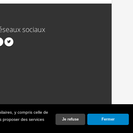
éseaux sociaux
ilaires
, y compris celle de
act
Publicité
Crédits
Politique de confidentialité
ous proposer des services
Je refuse
Fermer