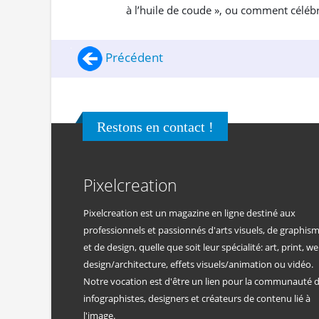
à l’huile de coude », ou comment célébr
Précédent
Restons en contact !
Pixelcreation
Pixelcreation est un magazine en ligne destiné aux
professionnels et passionnés d'arts visuels, de graphis
et de design, quelle que soit leur spécialité: art, print, we
design/architecture, effets visuels/animation ou vidéo.
Notre vocation est d'être un lien pour la communauté 
infographistes, designers et créateurs de contenu lié à
l'image.