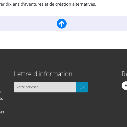
er dix ans d’aventures et de création alternatives.
Lettre d'information
R
Ok
me
b,
des