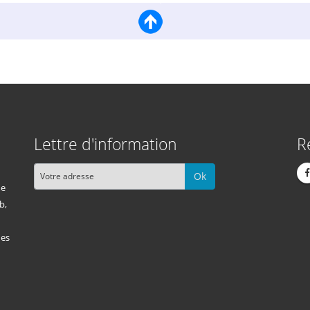
Lettre d'information
R
Ok
me
b,
des