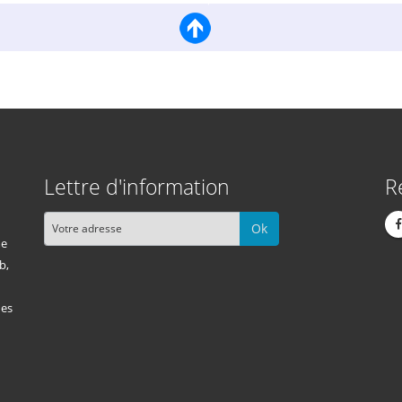
Lettre d'information
R
Ok
me
b,
des