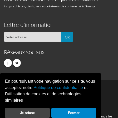
infographistes, designers et créateurs de contenu lié à l'image.
Lettre d'information
Ok
Réseaux sociaux
En poursuivant votre navigation sur ce site, vous
PIXEL
CREATION
acceptez notre
Politique de confidentialité
et
l'utilisation de cookies et de technologies
similaires
© Copyright Pixelcreation 2026, tous droits réservés.
Je refuse
Fermer
Contact
Publicité
Crédits
Politique de confidentialité