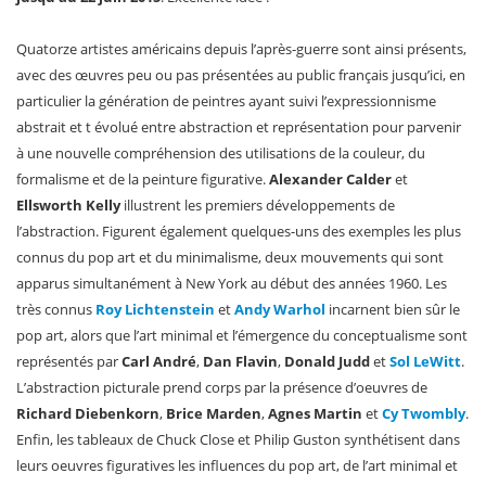
Quatorze artistes américains depuis l’après-guerre sont ainsi présents,
avec des œuvres peu ou pas présentées au public français jusqu’ici, en
particulier la génération de peintres ayant suivi l’expressionnisme
abstrait et t évolué entre abstraction et représentation pour parvenir
à une nouvelle compréhension des utilisations de la couleur, du
formalisme et de la peinture figurative.
Alexander Calder
et
Ellsworth Kelly
illustrent les premiers développements de
l’abstraction. Figurent également quelques-uns des exemples les plus
connus du pop art et du minimalisme, deux mouvements qui sont
apparus simultanément à New York au début des années 1960. Les
très connus
Roy Lichtenstein
et
Andy Warhol
incarnent bien sûr le
pop art, alors que l’art minimal et l’émergence du conceptualisme sont
représentés par
Carl André
,
Dan Flavin
,
Donald Judd
et
Sol LeWitt
.
L’abstraction picturale prend corps par la présence d’oeuvres de
Richard Diebenkorn
,
Brice Marden
,
Agnes Martin
et
Cy Twombly
.
Enfin, les tableaux de Chuck Close et Philip Guston synthétisent dans
leurs oeuvres figuratives les influences du pop art, de l’art minimal et