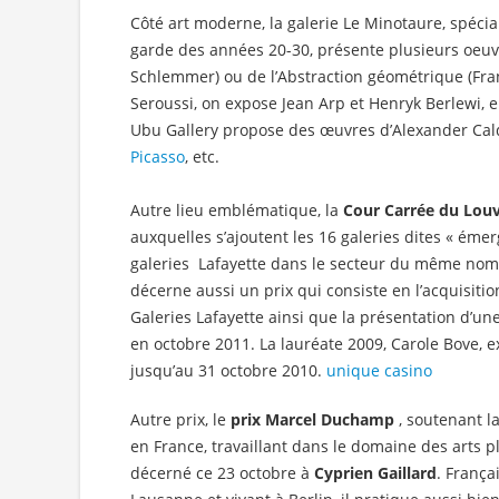
Côté art moderne, la galerie Le Minotaure, spécia
garde des années 20-30, présente plusieurs oeu
Schlemmer) ou de l’Abstraction géométrique (Fra
Seroussi, on expose Jean Arp et Henryk Berlewi, e
Ubu Gallery propose des œuvres d’Alexander Cald
Picasso
, etc.
Autre lieu emblématique, la
Cour Carrée du Lou
auxquelles s’ajoutent les 16 galeries dites « éme
galeries Lafayette dans le secteur du même nom.
décerne aussi un prix qui consiste en l’acquisiti
Galeries Lafayette ainsi que la présentation d’un
en octobre 2011. La lauréate 2009, Carole Bove, e
jusqu’au 31 octobre 2010.
unique casino
Autre prix, le
prix Marcel Duchamp
, soutenant l
en France, travaillant dans le domaine des arts pl
décerné ce 23 octobre à
Cyprien Gaillard
. França