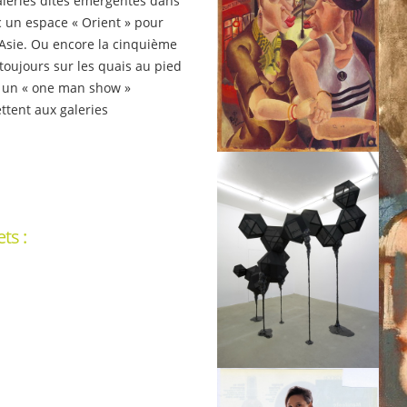
aleries dites émergentes dans
c un espace « Orient » pour
Asie. Ou encore la cinquième
toujours sur les quais au pied
ur un « one man show »
ttent aux galeries
ts :