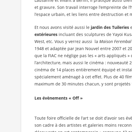
Lausanne et vivant à Berlin, il pratique aussi bi
et gravure. Son travail interroge l’empreinte de 
l’espace urbain, et les liens entre destruction e
Et nous avons visité aussi le
jardin des Tuileries
extérieures
incluant des sculptures de Yayoi Ku
West, etc. Vous y verrez aussi la
Maison Ferembal
1948 et adaptée par Jean Nouvel entre 2007 et 2
que la FIAC ne néglige pas les « arts appliqués » 
l’architecture, mais aussi le cinéma : nouveauté
cinéma de 14 places entièrement équipé et insta
spécialement aménagé à cet effet. Plus de 40 film
maximum de 30 minutes chacun, y sont projetés t
Les évènements « Off »
Toute foire officielle de l’art se doit d’avoir ses 
son cadre à des artistes et galeries moins recon