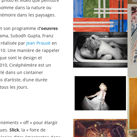
en photo et vidéo que peinture
l’homme dans la nature ou
t mémoire dans les paysages.
et son programme d
’oeuvres
sama, Subodh Gupta, Franz
réalisée par
Jean Prouvé
en
010. Une manière de rappeler
que sont le design et
 2010, Cinéphémère est un
llé dans un container
s d’artiste, d’une durée
ous les jours.
évènements « off » pour élargir
nues.
Slick
, la « foire de