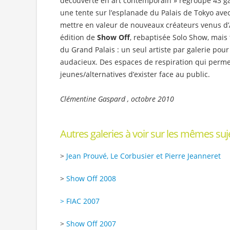
découverte en art contemporain » regroupe 43 g
une tente sur l’esplanade du Palais de Tokyo ave
mettre en valeur de nouveaux créateurs venus d’
édition de
Show Off
, rebaptisée Solo Show, mais 
du Grand Palais : un seul artiste par galerie po
audacieux. Des espaces de respiration qui perme
jeunes/alternatives d’exister face au public.
Clémentine Gaspard , octobre 2010
Autres galeries à voir sur les mêmes suje
>
Jean Prouvé, Le Corbusier et Pierre Jeanneret
>
Show Off 2008
> FIAC 2007
>
Show Off 2007