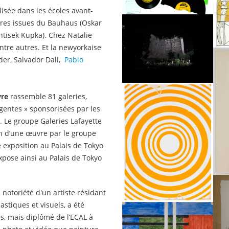
lisée dans les écoles avant-
vres issues du Bauhaus (Oskar
ntisek Kupka). Chez Natalie
ntre autres. Et la newyorkaise
er, Salvador Dali,
Pablo
vre
rassemble 81 galeries,
rgentes » sponsorisées par les
 Le groupe Galeries Lafayette
on d’une œuvre par le groupe
e exposition au Palais de Tokyo
xpose ainsi au Palais de Tokyo
a notoriété d'un artiste résidant
astiques et visuels, a été
is, mais diplômé de l’ECAL à