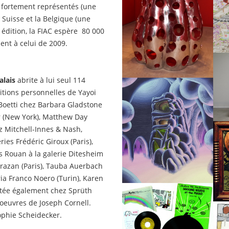
t fortement représentés (une
la Suisse et la Belgique (une
édition, la FIAC espère 80 000
ent à celui de 2009.
alais
abrite à lui seul 114
sitions personnelles de Yayoi
 Boetti chez Barbara Gladstone
 (New York), Matthew Day
z Mitchell-Innes & Nash,
ies Frédéric Giroux (Paris),
is Rouan à la galerie Ditesheim
Prazan (Paris), Tauba Auerbach
ia Franco Noero (Turin), Karen
ntée également chez Sprüth
oeuvres de Joseph Cornell.
Sophie Scheidecker.