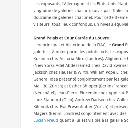
ces exposants, l’Allemagne et les Etats-Unis étan
vingtaine de galeries chacun), suivis par l’Italie, 
douzaine de galeries chacune). Pour cette 37ème 
visiteurs tous lieux confondus, un niveau équival
Grand Palais et Cour Carrée du Louvre
Lieu principal et historique de la FIAC, le
Grand P
galeries. À noter parmi les points forts, les expo
Kusama chez Victoria Miro (Londres), Alighiero e
(New York), Adel Abdessemed chez David Zwirner
Jackson chez Hauser & Wirth, William Pope L. che
General Idea présenté conjointement par les galer
Mai. 36 (Zürich) et Esther Shipper (Berlin),Franço
(Neuchâtel), Jean-Pierre Pincemin chez Applicat-
chez Standard (Oslo), Andrew Dadson chez Galler
Kilimnik chez Eva Presenhuber (Zürich) et prése
Magers (Berlin, Londres) conjointement avec des 
Lucian Freud
quant à lui est visible à la galerie 