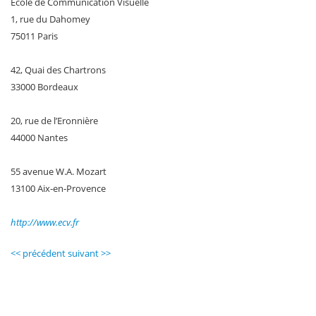
École de Communication Visuelle
1, rue du Dahomey
75011 Paris
42, Quai des Chartrons
33000 Bordeaux
20, rue de l’Eronnière
44000 Nantes
55 avenue W.A. Mozart
13100 Aix-en-Provence
http://www.ecv.fr
<< précédent
suivant >>