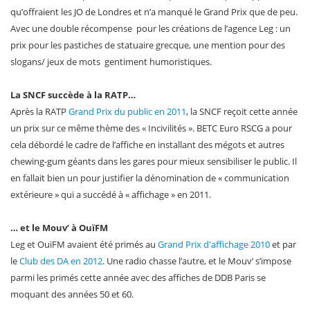
qu’offraient les JO de Londres et n’a manqué le Grand Prix que de peu.
Avec une double récompense pour les créations de l’agence Leg : un
prix pour les pastiches de statuaire grecque, une mention pour des
slogans/ jeux de mots gentiment humoristiques.
La SNCF succède à la RATP…
Après la RATP
Grand Prix du public en 2011
, la SNCF reçoit cette année
un prix sur ce même thème des « Incivilités ». BETC Euro RSCG a pour
cela débordé le cadre de l’affiche en installant des mégots et autres
chewing-gum géants dans les gares pour mieux sensibiliser le public. Il
en fallait bien un pour justifier la dénomination de « communication
extérieure » qui a succédé à « affichage » en 2011.
… et le Mouv’ à OuïFM
Leg et OuïFM avaient été primés au
Grand Prix d'affichage 2010
et par
le
Club des DA en 2012
. Une radio chasse l’autre, et le Mouv’ s’impose
parmi les primés cette année avec des affiches de DDB Paris se
moquant des années 50 et 60.