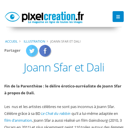
ACCUEIL
ILLUSTRATION
JOANN SFAR ET DALI
Partager
Joann Sfar et Dali
Fin de la Parenthèse : le délire érotico-surréaliste de Joann Sfar
à propos de Dali.
Les nus et les artistes célèbres ne sont pas inconnus à Joann Sfar.
Célèbre grâce à sa BD
Le Chat du rabbin
qu’il a lui-même adaptée en
film d’animation
, Joann Sfar a aussi réalisé un film
Gainsbourg
(2010, 3
Oscars en 2011) et plus récemment peint 110 toiles autour des
Femmes