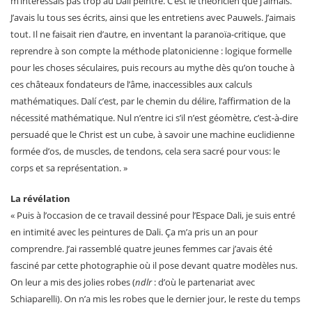
m’intéressais pas trop au Dalí peintre. C’est le théoricien que j’aimais.
J’avais lu tous ses écrits, ainsi que les entretiens avec Pauwels. J’aimais
tout. Il ne faisait rien d’autre, en inventant la paranoïa-critique, que
reprendre à son compte la méthode platonicienne : logique formelle
pour les choses séculaires, puis recours au mythe dès qu’on touche à
ces châteaux fondateurs de l’âme, inaccessibles aux calculs
mathématiques. Dalí c’est, par le chemin du délire, l’affirmation de la
nécessité mathématique. Nul n’entre ici s’il n’est géomètre, c’est-à-dire
persuadé que le Christ est un cube, à savoir une machine euclidienne
formée d’os, de muscles, de tendons, cela sera sacré pour vous: le
corps et sa représentation. »
La révélation
« Puis à l’occasion de ce travail dessiné pour l’Espace Dali, je suis entré
en intimité avec les peintures de Dali. Ça m’a pris un an pour
comprendre. J’ai rassemblé quatre jeunes femmes car j’avais été
fasciné par cette photographie où il pose devant quatre modèles nus.
On leur a mis des jolies robes (
ndlr
: d’où le partenariat avec
Schiaparelli). On n’a mis les robes que le dernier jour, le reste du temps