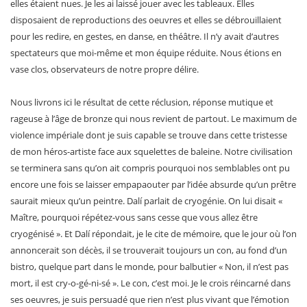
elles étaient nues. Je les ai laissé jouer avec les tableaux. Elles
disposaient de reproductions des oeuvres et elles se débrouillaient
pour les redire, en gestes, en danse, en théâtre. Il n’y avait d’autres
spectateurs que moi-même et mon équipe réduite. Nous étions en
vase clos, observateurs de notre propre délire.
Nous livrons ici le résultat de cette réclusion, réponse mutique et
rageuse à l’âge de bronze qui nous revient de partout. Le maximum de
violence impériale dont je suis capable se trouve dans cette tristesse
de mon héros-artiste face aux squelettes de baleine. Notre civilisation
se terminera sans qu’on ait compris pourquoi nos semblables ont pu
encore une fois se laisser empapaouter par l’idée absurde qu’un prêtre
saurait mieux qu’un peintre. Dalí parlait de cryogénie. On lui disait «
Maître, pourquoi répétez-vous sans cesse que vous allez être
cryogénisé ». Et Dalí répondait, je le cite de mémoire, que le jour où l’on
annoncerait son décès, il se trouverait toujours un con, au fond d’un
bistro, quelque part dans le monde, pour balbutier « Non, il n’est pas
mort, il est cry-o-gé-ni-sé ». Le con, c’est moi. Je le crois réincarné dans
ses oeuvres, je suis persuadé que rien n’est plus vivant que l’émotion