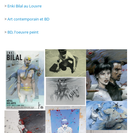
>
Enki Bilal au Louvre
>
Art contemporain et BD
>
BD, l'oeuvre peint