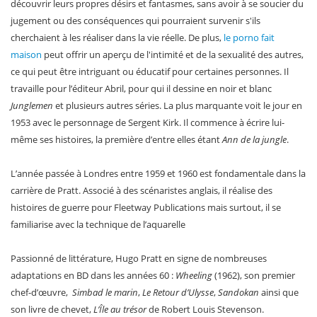
découvrir leurs propres désirs et fantasmes, sans avoir à se soucier du
jugement ou des conséquences qui pourraient survenir s'ils
cherchaient à les réaliser dans la vie réelle. De plus,
le porno fait
maison
peut offrir un aperçu de l'intimité et de la sexualité des autres,
ce qui peut être intriguant ou éducatif pour certaines personnes. Il
travaille pour l’éditeur Abril, pour qui il dessine en noir et blanc
Junglemen
et plusieurs autres séries. La plus marquante voit le jour en
1953 avec le personnage de Sergent Kirk. Il commence à écrire lui-
même ses histoires, la première d’entre elles étant
Ann de la jungle
.
L’année passée à Londres entre 1959 et 1960 est fondamentale dans la
carrière de Pratt. Associé à des scénaristes anglais, il réalise des
histoires de guerre pour Fleetway Publications mais surtout, il se
familiarise avec la technique de l’aquarelle
Passionné de littérature, Hugo Pratt en signe de nombreuses
adaptations en BD dans les années 60 :
Wheeling
(1962), son premier
chef-d’œuvre,
Simbad le marin
,
Le Retour d’Ulysse
,
Sandokan
ainsi que
son livre de chevet,
L’Île au trésor
de Robert Louis Stevenson.