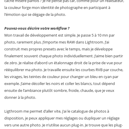
cache misère parfois ? Je ne pense pas car, comme pour un réalisateur,
la couleur forge mon identité de photographe en participant à
l’émotion qui se dégage de la photo.
Pouvez-vous décrire votre workflow ?
Mon travail de développement est simple. Je passe 5 à 10 mn par
photo, rarement plus. J’importe mes RAW dans Lightroom. J’ai
construit mes propres presets avec le temps, mais je développe
finalement souvent chaque photo individuellement. J’aime bien partir
de zéro. Je réalise d’abord un étalonnage droit de la prise de vue pour
rééquilibrer ma photo. Je travaille ensuite les courbes RVB par couche,
les virages, les teintes de couleur pour changer un bleu en cyan par
exemple. J’aime décoller les noirs et coller les blancs, tout dépend
ensuite de l’ambiance plutôt sombre, froide, chaude, que je veux
donner à la photo.
Ligthroom me permet d’aller vite, j’ai le catalogue de photos à
disposition, je peux appliquer mes réglages ou dupliquer un réglage
vers une autre photo. Je n’utilise aucun plug-in. Je trouve que les plug-