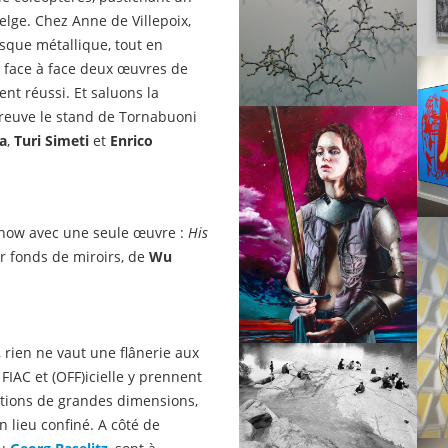
elge. Chez Anne de Villepoix,
sque métallique, tout en
 face à face deux œuvres de
nt réussi. Et saluons la
preuve le stand de Tornabuoni
a
,
Turi Simeti
et
Enrico
o show avec une seule œuvre :
His
ur fonds de miroirs, de
Wu
, rien ne vaut une flânerie aux
 FIAC et (OFF)icielle y prennent
lations de grandes dimensions,
 lieu confiné. A côté de