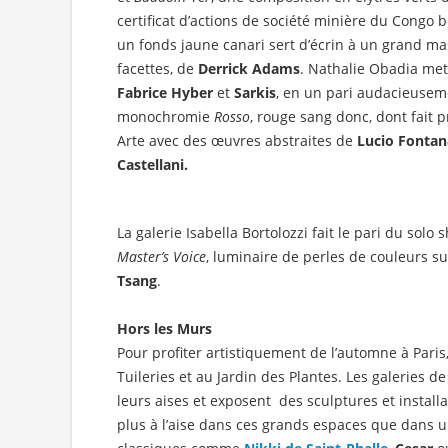
certificat d’actions de société minière du Congo b
un fonds jaune canari sert d’écrin à un grand ma
facettes, de
Derrick Adams
. Nathalie Obadia met
Fabrice Hyber
et
Sarkis
, en un pari audacieuseme
monochromie
Rosso
, rouge sang donc, dont fait 
Arte avec des œuvres abstraites de
Lucio Fontan
Castellani.
La galerie Isabella Bortolozzi fait le pari du sol
Master’s Voice
, luminaire de perles de couleurs s
Tsang
.
Hors les Murs
Pour profiter artistiquement de l’automne à Paris
Tuileries et au Jardin des Plantes. Les galeries de
leurs aises et exposent des sculptures et instal
plus à l’aise dans ces grands espaces que dans un