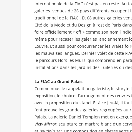
internationale de la FIAC n’est pas en reste. Au t
galeries venues de 26 pays différents occupent le
traditionnel de la FIAC . Et 68 autres galeries ven
Cité de la Mode et du Design à l’est de Paris dans 
foire officiellement « off » comme son nom l’indiq
même pour recaser les galeries anciennement lo
Louvre. Et aussi pour concurrencer les vraies foi
les mauvaises langues. Dernier volet de cette FIA
le parcours Hors les Murs, qui comprend en partic
installations dans les jardins des Tuileries ou des
La FIAC au Grand Palais
Comme nous le rappelait un galeriste, le storytel
exposition, le choix et l’arrangement des œuvres 
avec la proposition du stand. Et à ce jeu-là, il fa
font preuve les grandes galeries regroupées au 
Palais. La galerie Daniel Templon met en exergue
View Mirror
, sculpture en marbre blanc d’un cerv
et
Baudoin 1er
, une composition en élytres verts 