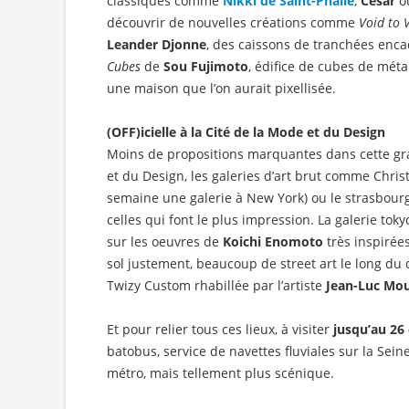
classiques comme
Nikki de Saint-Phalle
,
Cesar
o
découvrir de nouvelles créations comme
Void to 
Leander Djonne
, des caissons de tranchées enca
Cubes
de
Sou Fujimoto
, édifice de cubes de méta
une maison que l’on aurait pixellisée.
(OFF)icielle à la Cité de la Mode et du Design
Moins de propositions marquantes dans cette gra
et du Design, les galeries d’art brut comme Christ
semaine une galerie à New York) ou le strasbourg
celles qui font le plus impression. La galerie tok
sur les oeuvres de
Koichi Enomoto
très inspirées
sol justement, beaucoup de street art le long du 
Twizy Custom rhabillée par l’artiste
Jean-Luc Mo
Et pour relier tous ces lieux, à visiter
jusqu’au 26
batobus, service de navettes fluviales sur la Sein
métro, mais tellement plus scénique.