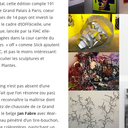
otal, cette édition compte 191
 Grand Palais à Paris, coeur
ues de 14 pays ont investi la
le cadre d’(OFF)icielle, une
ue, lancée par la FIAC elle-
gées dans la cour carrée du
res « off » comme Slick ajoutent
C, et pas le moins intéressant:
ulier les sculptures et
 Plantes.
ling n’est pas absent d’une
fait que l’on résonne (ou pas)
ut reconnaître la maîtrise dont
rez-de-chaussée de ce Grand
 le belge
Jan Fabre
avec
Rear-
eau pénétré d’un tire-bouchon,
de coléoptères, pastichant un