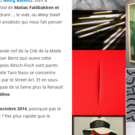
u
Georg Baselitz
, sont à
Void
de
Matias Faldbakken et
drant … le vide, ou
Many Small
l anodisés qui nous fait penser
nde nef de la Cité de la Mode
ian Berst (qui ouvre cette
eois Ritsch-Fisch sont parmi
yoïte Taro Nasu se concentre
 par le Street Art. Et en sous-
quai de la Seine plus la Renault
ulène
.
 octobre 2014
, pourquoi pas le
e ? Pas plus rapide que le