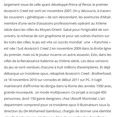
largement issue de celle ayant développé
Prince of Persia
, le premier
Assassin’s Creed
est sorti en novembre 2007. On y découvre, à travers
les souvenirs « génétiques » de son descendant, les aventures d’Altaïr,
membre d’une secte d’assassins professionnels opérant au XIIème
siècle dans les villes du Moyen-Orient. Salué pour l’originalité de son
univers, la richesse de son graphisme et pour ses scènes d’action sur
les toits des villes, le jeu est vite un succès mondial : une « franchise »
est née ! Suit
Assassin’s Creed 2
en novembre 2009 dans la droite ligne
du premier, mais où le joueur incarne un autre assassin, Ezio, dans les
villes de la Renaissance italienne au XVème siècle. Les deux versions
du jeu se sont vendues chacune à huit millions d’exemplaires. Et déjà
débarque un troisième opus, rebaptisé
Assassin’s Creed : Brotherhood
,
ce 18 novembre 2010 sur consoles et début 2011 sur PC. Il s’agit
maintenant d’affronter les Borgia dans la Rome des années 1500 avec,
grande nouveauté, un mode multijoueurs. Ce projet a occupé 450
personnes, dont 150 game designers, chez Ubisoft Montréal. L’art
department comprend pour ce troisième opus 9 illustrateurs sous la
direction du DA Mohamed Gambouz, chargés de donner une identité