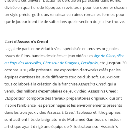
visuelle à cet univers. L’action se déroule en particulier dans Rome,
divisée en quartiers de l’époque, « revisités » pour leur donner chacun
un style précis : gothique, renaissance, ruines romaines, fermes, pour
que le joueur identifie de suite dans quelle section du jeu il se trouve.
L’art d’Assassin’s Creed
La galerie parisienne Arludik s’est spécialisée en œuvres originales
issues de films, bandes dessinées et jeux vidéo : les
Age de Glace
,
Alice
au Pays des Merveilles
,
Chasseur de Dragons
,
Persépolis
, etc. Jusqu’au 30
octobre 2010, elle présente une exposition d’artworks créés par les
équipes d’artistes issus de différents studios d’Ubisoft. Ceux-ci ont
tous collaboré à la création de la franchise
Assassin’s Creed
, qui a
vendu des millions d’exemplaires de jeux vidéo. Assassin’s Creed :
L’Exposition comporte des travaux préparatoires originaux, qui ont
inspiré l’ambiance, les personnages et les environnements présents
dans les trois jeux vidéo
Assassin’s Creed
. Tableaux et lithographies
sont authentifiés de la signature de Mohamed Gambouz, directeur
artistique ayant dirigé une équipe de 9 illustrateurs sur Assassin’s