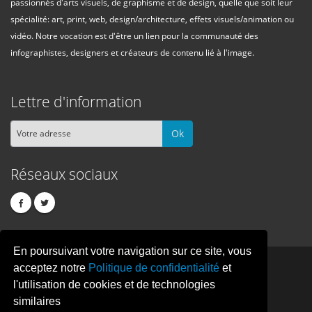
passionnés d'arts visuels, de graphisme et de design, quelle que soit leur
spécialité: art, print, web, design/architecture, effets visuels/animation ou
vidéo. Notre vocation est d'être un lien pour la communauté des
infographistes, designers et créateurs de contenu lié à l'image.
Lettre d'information
Ok
Réseaux sociaux
En poursuivant votre navigation sur ce site, vous
PIXEL
CREATION
acceptez notre
Politique de confidentialité
et
l'utilisation de cookies et de technologies
similaires
© Copyright Pixelcreation 2026, tous droits réservés.