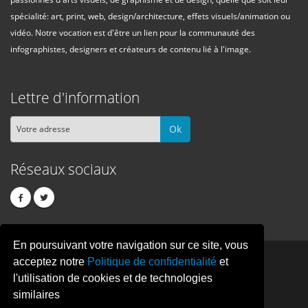
spécialité: art, print, web, design/architecture, effets visuels/animation ou
vidéo. Notre vocation est d'être un lien pour la communauté des
infographistes, designers et créateurs de contenu lié à l'image.
Lettre d'information
Ok
Réseaux sociaux
En poursuivant votre navigation sur ce site, vous
PIXEL
CREATION
acceptez notre
Politique de confidentialité
et
l'utilisation de cookies et de technologies
similaires
© Copyright Pixelcreation 2026, tous droits réservés.