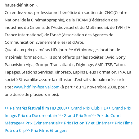
haute définition ».
Ce rendez-vous professionnel bénéficie du soutien du CNC (Centre
National de la Cinématographie), de la FICAM (Fédération des
industries du Cinéma, de l’Audiovisuel et du Multimédia), de TVFI (TV
France International) de l’Anaé (Association des Agences de
Communication Evénementielles) et d’Arte.
Quant aux prix (caméras HD, journée d’étalonnage, location de
matériels, formation…), ils sont offerts par les sociétés : Avid, Sony,
Panavision Alga, Groupe Transatlantic, Digimage, AMP, TSF, Tatou,
Tapages, Stations Services, Kinorezo, Lapins Bleus Formation, INA. La
société Streamlike assure la diffusion d’extraits du palmarès sur le
site :
www.hdfilm-festival.com
(à partir du 12 novembre 2008, pour
une durée de plusieurs mois).
>> Palmarès festival film HD 2008
>> Grand Prix Club HD
>> Grand Prix
Image, Prix du Documentaire
>> Grand Prix Son
>> Prix du Court
Métrage
>> Prix Evènementiel
>> Prix Fiction TV et Cinéma
>> Prix Films
Pub ou Clip
>> Prix Films Etrangers