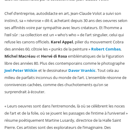
Chef d’entreprise, autodidacte en art, Jean-Claude Volot a suivi son
instinct, sa « névrose » dit-il, achetant depuis 30 ans des oeuvres selon
ses affinités voire par sympathie avec leurs créateurs. Et l’homme a
l’œil sûr : sa collection est un « who’s who » de l’art singulier, celui qui
refuse les canons officiels.
Karel Appel
, pilier du mouvement Cobra
des années 60, côtoie les « punks de la peinture »
Robert Combas
,
Michel Macréau
et
Hervé di Rosa
emblématiques de la Figuration
libre des années 80. Plus des contemporains comme le photographe
Joel-Peter Witkin
et le dessinateur
Davor Vrankic
. Tout cela au
milieu de parfaits inconnus du monde de l’art. L’ensemble résonne de
connivences cachées, comme des chuchotements qu’on se
surprendrait à écouter.
« Leurs oeuvres sont dans l’entremonde, là où se célèbrent les noces
de l’art et de la folie, où se jouent les passages de l’intime à l’universel »
résume poétiquement Martine Lusardy, directrice de la Halle Saint
Pierre. Ces artistes sont des explorateurs de l’imaginaire. Des