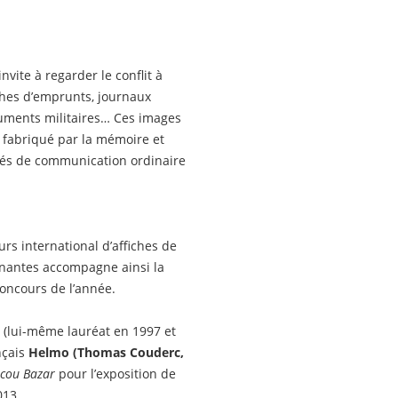
vite à regarder le conflit à
ches d’emprunts, journaux
ocuments militaires… Ces images
 fabriqué par la mémoire et
sités de communication ordinaire
rs international d’affiches de
gnantes accompagne ainsi la
concours de l’année.
l (lui-même lauréat en 1997 et
nçais
Helmo (Thomas Couderc,
cou Bazar
pour l’exposition de
013