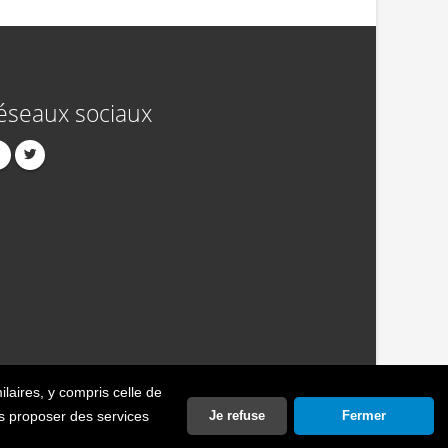
éseaux sociaux
ilaires
, y compris celle de
act
Publicité
Crédits
Politique de confidentialité
ous proposer des services
Je refuse
Fermer