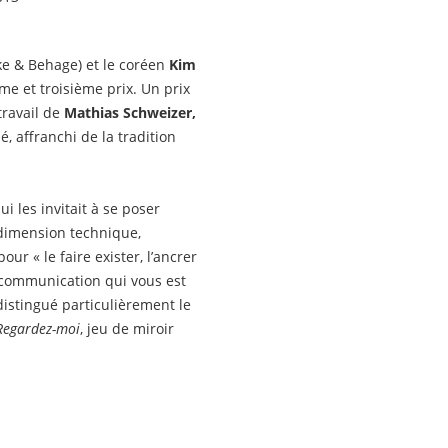
kke & Behage) et le coréen
Kim
e et troisième prix. Un prix
travail de
Mathias Schweizer,
, affranchi de la tradition
ui les invitait à se poser
 dimension technique,
ur « le faire exister, l’ancrer
e communication qui vous est
 distingué particulièrement le
Regardez-moi
, jeu de miroir