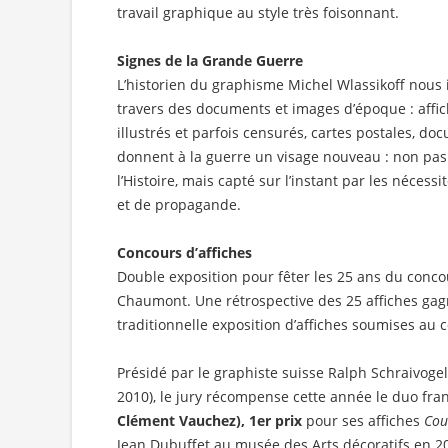
travail graphique au style très foisonnant.
Signes de la Grande Guerre
L’historien du graphisme Michel Wlassikoff nous in
travers des documents et images d’époque : affi
illustrés et parfois censurés, cartes postales, d
donnent à la guerre un visage nouveau : non pas
l’Histoire, mais capté sur l’instant par les néces
et de propagande.
Concours d’affiches
Double exposition pour fêter les 25 ans du concou
Chaumont. Une rétrospective des 25 affiches ga
traditionnelle exposition d’affiches soumises au 
Présidé par le graphiste suisse Ralph Schraivoge
2010), le jury récompense cette année le duo fra
Clément Vauchez), 1er prix
pour ses affiches
Cou
Jean Dubuffet au musée des Arts décoratifs en 2