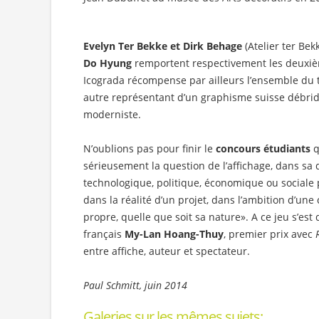
Evelyn Ter Bekke et Dirk Behage
(Atelier ter Be
Do Hyung
remportent respectivement les deuxièm
Icograda récompense par ailleurs l’ensemble du 
autre représentant d’un graphisme suisse débridé
moderniste.
N’oublions pas pour finir le
concours étudiants
q
sérieusement la question de l’affichage, dans sa
technologique, politique, économique ou sociale po
dans la réalité d’un projet, dans l’ambition d’un
propre, quelle que soit sa nature». A ce jeu s’est
français
My-Lan Hoang-Thuy
, premier prix avec
entre affiche, auteur et spectateur.
Paul Schmitt, juin 2014
Galeries sur les mêmes sujets: