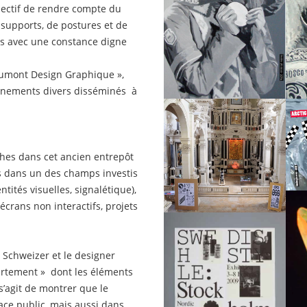
jectif de rendre compte du
 supports, de postures et de
is avec une constance digne
umont Design Graphique »,
vénements divers disséminés à
iches dans cet ancien entrepôt
ets dans un des champs investis
tités visuelles, signalétique),
 écrans non interactifs, projets
 Schweizer et le designer
partement » dont les éléments
 s’agit de montrer que le
ce public, mais aussi dans