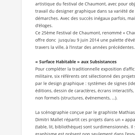
artistique du festival de Chaumont, avec pour ob
travail du designer graphique dans sa variété de
démarches. Avec des succès inégaux parfois, ma
d’éloges.
Ce 25ème Festival de Chaumont, renommé « Cha
offre donc jusqu’au 9 juin 2014 une palette d’é
travers la ville, à l’instar des années précédentes.
« Surface Habitable » aux Subsistances
Pour compléter la traditionnelle exposition d’aff
militaire, six référents ont sélectionné des proj
par le design graphique : systèmes de signes (iden
éditions, dessin de caractères, écrans interactifs,
non formels (structures, événements, …).
La scénographie conçue par le graphiste Mathias
Dimitri Mallet répartit ces projets dans un « ap
(table, lit, bibliothèque) sont surdimensionnés. Il
graphisme est présent non seulement dans l’espa